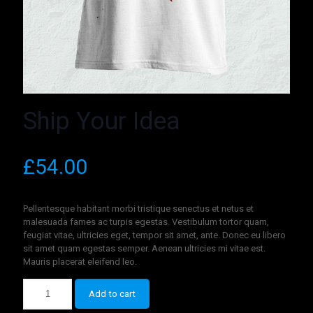
Ship Your Idea
£
54.00
Pellentesque habitant morbi tristique senectus et netus et
malesuada fames ac turpis egestas. Vestibulum tortor quam,
feugiat vitae, ultricies eget, tempor sit amet, ante. Donec eu libero
sit amet quam egestas semper. Aenean ultricies mi vitae est.
Mauris placerat eleifend leo.
Add to cart