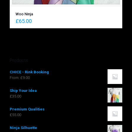
Woo Ninja
£
65.00
Products
CHICE - Rink Booking
From:
£
9.00
Ship Your Idea
£
35.00
Premium Qualities
£
55.00
Ninja Silhuette