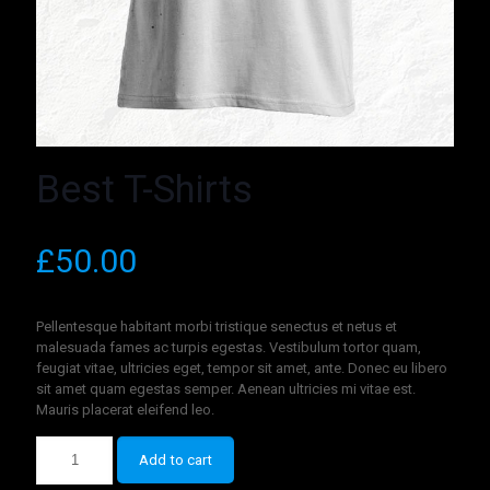
Best T-Shirts
£
50.00
Pellentesque habitant morbi tristique senectus et netus et
malesuada fames ac turpis egestas. Vestibulum tortor quam,
feugiat vitae, ultricies eget, tempor sit amet, ante. Donec eu libero
sit amet quam egestas semper. Aenean ultricies mi vitae est.
Mauris placerat eleifend leo.
Add to cart