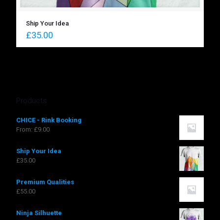
Ship Your Idea
£
35.00
Products
CHICE - Rink Booking
From:
£
9.00
Ship Your Idea
£
35.00
Premium Qualities
£
55.00
Ninja Silhuette