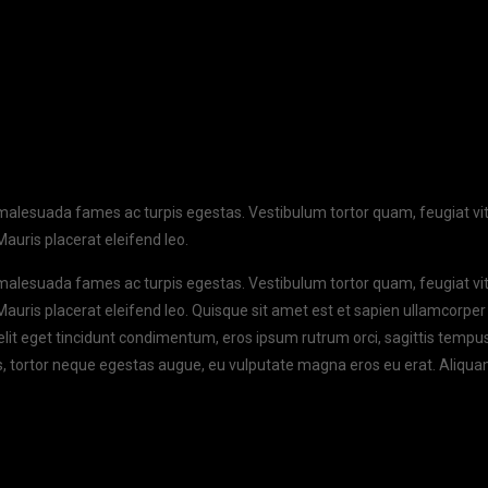
malesuada fames ac turpis egestas. Vestibulum tortor quam, feugiat vitae
auris placerat eleifend leo.
malesuada fames ac turpis egestas. Vestibulum tortor quam, feugiat vitae
auris placerat eleifend leo. Quisque sit amet est et sapien ullamcorpe
it eget tincidunt condimentum, eros ipsum rutrum orci, sagittis tempus 
ibus, tortor neque egestas augue, eu vulputate magna eros eu erat. Aliqu